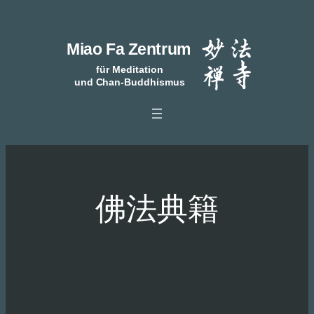
跳
至
主
要
內
容
佛法典籍