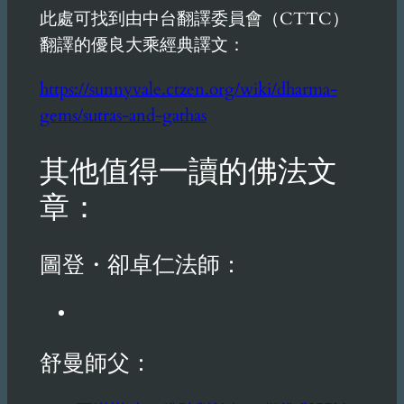
此處可找到由中台翻譯委員會（CTTC）
翻譯的優良大乘經典譯文：
https://sunnyvale.ctzen.org/wiki/dharma-
gems/sutras-and-gathas
其他值得一讀的佛法文
章：
圖登・卻卓仁法師：
舒曼師父：