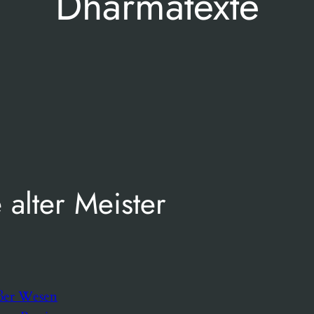
Dharmatexte
 alter Meister
oßer Wesen