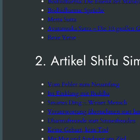
Bodhidharma: Die Essenz der Mahaya
Bodhidharma: Sprüche
Metta Sutta
Avatamsaka Sutra – Die 10 großen G
Reue Verse
2. Artikel Shifu Sim
Vom Fehler zum Neuanfang
Im Einklang mit Buddha
Smartes Ding – Weiser Mensch
Verantwortung übernehmen statt la
Dharmafreunde statt Sinnesfreuden
Keine Geburt, kein Tod
Mit Mut und Ausdauer ans Ziel