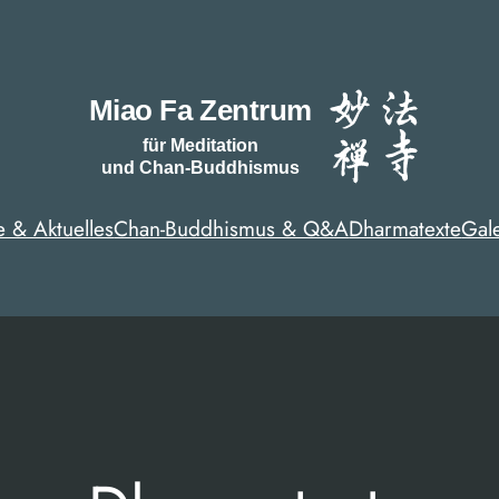
e & Aktuelles
Chan-Buddhismus & Q&A
Dharmatexte
Gal