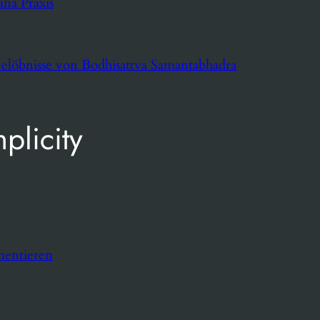
na Praxis
elöbnisse von Bodhisattva Samantabhadra
plicity
mentieren