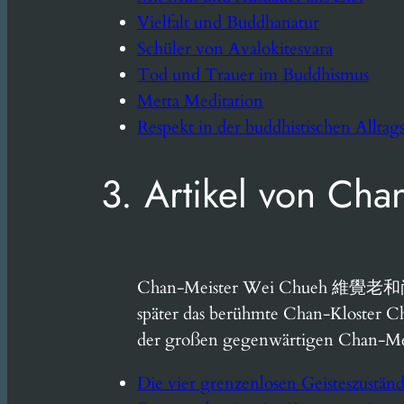
Vielfalt und Buddhanatur
Schüler von Avalokitesvara
Tod und Trauer im Buddhismus
Metta Meditation
Respekt in der buddhistischen Alltags
3. Artikel von Ch
Chan-Meister Wei Chueh 維覺老和尚 wur
später das berühmte Chan-Kloster Chu
der großen gegenwärtigen Chan-Meis
Die vier grenzenlosen Geisteszustän