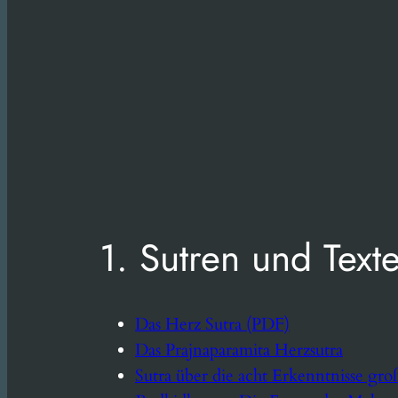
1. Sutren und Texte
Das Herz
Sutra
(PDF)
Das Prajnaparamita Herzsutra
Sutra über die acht Erkenntnisse gr