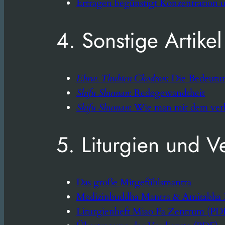
Ertragen begünstigt Konzentration 
4. Sonstige Artikel
Ehrw. Thubten Chodron
: Die Bedeut
Shifu Shuman
: Redegewandtheit
Shifu Shuman
: Wie man mit dem verb
5. Liturgien und V
Das große Mitgefühlsmantra
Medizinbuddha Mantra & Amitabha
Liturgienheft Miao Fa Zentrum (PD