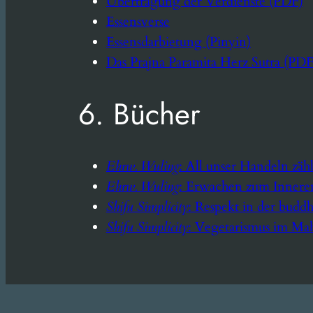
Übertragung der Verdienste (PDF)
Essensverse
Essensdarbietung (Pinyin)
Das Prajna Paramita Herz Sutra (PDF
6. Bücher
Ehrw. Wuling
: All unser Handeln zäh
Ehrw. Wuling
: Erwachen zum Innere
Shifu Simplicity
: Respekt in der buddh
Shifu Simplicity
: Vegetarismus im Ma