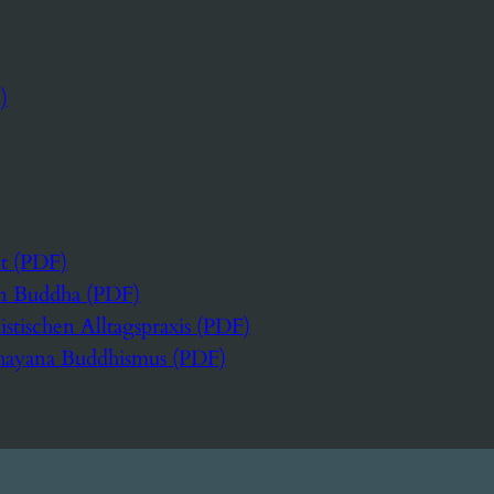
)
lt (PDF)
n Buddha (PDF)
istischen Alltagspraxis (PDF)
hayana Buddhismus (PDF)